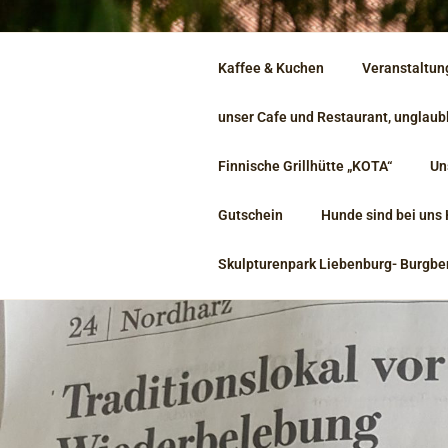
WO NATUR,
Kaffee & Kuchen
Veranstaltun
LECKERES 
unser Cafe und Restaurant, unglaub
TREFFEN….
Finnische Grillhütte „KOTA“
Un
LIEBENBUR
Gutschein
Hunde sind bei un
Immer einen Ausflug wert.
Skulpturenpark Liebenburg- Burgbe