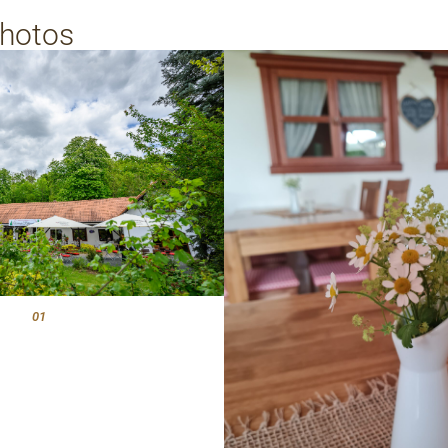
photos
01