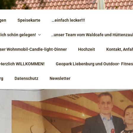
 GASTFREUNDSCHAFT 
gen
Speisekarte
…einfach lecker!!!
ESSEN AUFEINANDER
lich schön gelegen!
..unser Team vom Waldcafe und Hüttenzau
.WALDCAFE & HÜTTEN
ser Wohnmobil-Candle-light-Dinner
Hochzeit
Kontakt, Anfa
G
s Herzlich WILLKOMMEN!
Geopark Liebenburg und Outdoor- Fitne
rg
Datenschutz
Newsletter